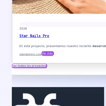
2026
Star Nails Pro
En este proyecto, presentamos nuestro reciente
desarrol
Ver más
starnailspro.com
Ver todos los proyectos