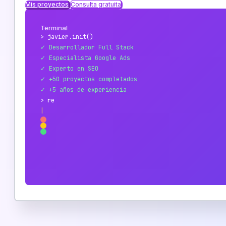
Mis proyectos
Consulta gratuita
Terminal
> javier.init()
✓ Desarrollador Full Stack
✓ Especialista Google Ads
✓ Experto en SEO
✓ +50 proyectos completados
✓ +5 años de experiencia
> ready_to_help_you()
|