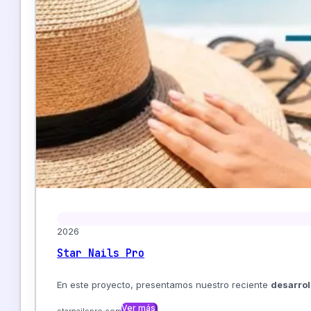
Actualizaciones
Copias de seguridad
Soporte técnico
Velocidad Mejorada
Monitoreo 24/7
Desde
50€/mes
Ver más
2026
Star Nails Pro
En este proyecto, presentamos nuestro reciente
desarrol
Ver más
starnailspro.com