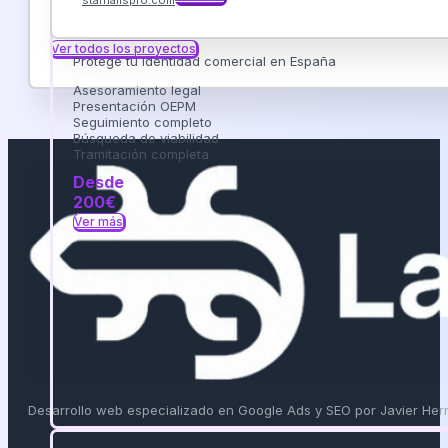
Registro de Marca
Ver todos los proyectos
Protege tu identidad comercial en España
Asesoramiento legal
Presentación OEPM
Seguimiento completo
Búsqueda de viabilidad
Tramitación completa
Desde
200€
Ver más
Desarrollo web especializado en Google Ads y SEO por Javier He