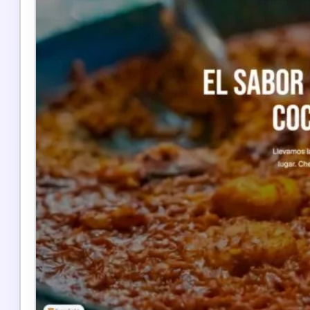
Desarrollo Web
Sitios web atractivos y optimizados para convertir
Diseño responsive
SEO Optimizado
Velocidad premium
Personalización custom
Web multilingüe
Seguridad reforzada
Desde
900€
Ver más