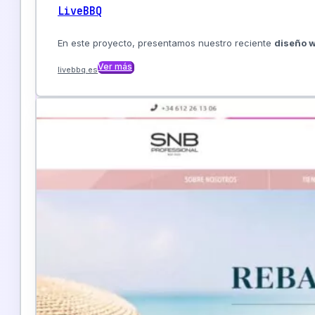
Logotipos, paletas y tipografías
LiveBBQ
Material corporativo y publicitario
Desde 50€
En este proyecto, presentamos nuestro reciente
diseño w
Ver más
Ver más
livebbq.es
Mantenimiento Web
Soporte técnico y mantenimiento continuo