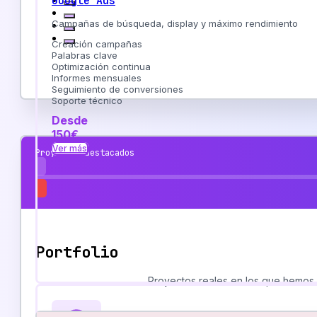
Google Ads
Campañas de búsqueda, display y máximo rendimiento
Creación campañas
Palabras clave
Optimización continua
Informes mensuales
Seguimiento de conversiones
Soporte técnico
Desde
150€
Ver más
Proyectos destacados
Portfolio
Proyectos reales en los que hemos