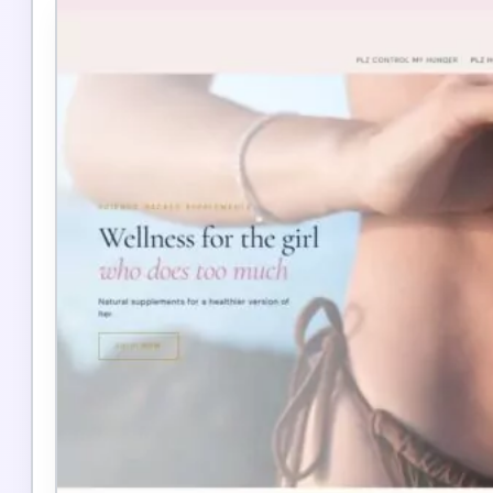
Integración Verifactu
Sincronización automatizada entre tu ERP y la AEAT.
Facturas con QR
Instalación inicial
Desarrollos a medida
Integraciones especiales
Formación y soporte de arranque
Desde
950€
Ver más