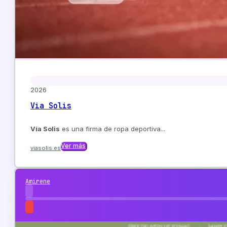
2026
Via Solis
Vía Solis
es una firma de ropa deportiva...
Ver más
viasolis.es
Amirene