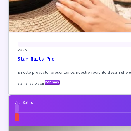
2026
Star Nails Pro
En este proyecto, presentamos nuestro reciente
desarrollo 
Ver más
starnailspro.com
Via Solis