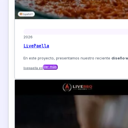
2026
LivePaella
En este proyecto, presentamos nuestro reciente
diseño w
Ver más
livepaella.es