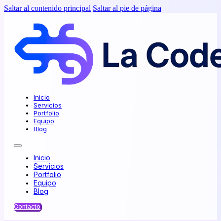
Saltar al contenido principal
Saltar al pie de página
Inicio
Servicios
Portfolio
Equipo
Blog
Inicio
Servicios
Portfolio
Equipo
Blog
Contacto