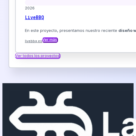
2026
LiveBBQ
En este proyecto, presentamos nuestro reciente
diseño w
Ver más
livebbq.es
Ver todos los proyectos