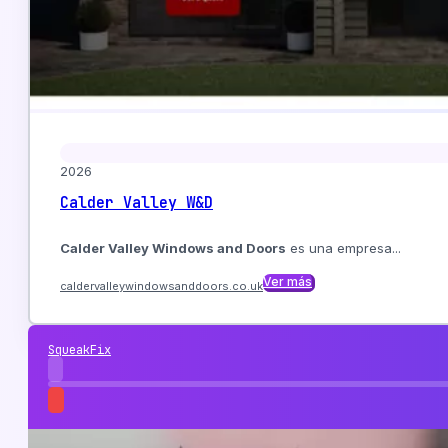
2026
Calder Valley W&D
Calder Valley Windows and Doors
es una empresa...
Ver más
caldervalleywindowsanddoors.co.uk
SqueakFix